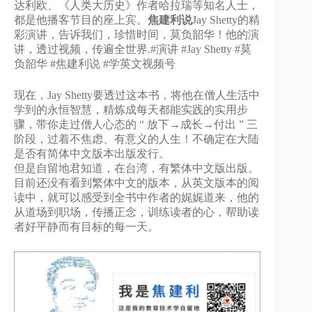
达利欧、《人类大历史》作者哈拉瑞等知名人士，
都是他播客节目的座上宾。
焦建利说
Jay Shetty的精
彩演讲，告诉我们，珍惜时间，莫负韶华！他的演
讲，透过视频，传遍全世界.#演讲 #Jay Shetty #莫
负韶华 #焦建利说 #学英文视频号
现在，Jay Shetty要透过这本书，将他在僧人生活中
学到的永恒智慧，精炼成每天都能实践的实用步
骤，带你走过僧人心态的 “ 放下→成长→付出 ” 三
阶段，过着不焦虑、有意义的人生！不确定在大陆
是否有简体中文版本出版发行。
但是自留地君知道，在台湾，有繁体中文版出版。
目前还没有看到繁体中文的版本，从英文版本的阅
读中，就可以感受到全书中作者的娓娓道来，他的
从道场到职场，传播正念，训练读者的心，帮助读
者好平静而有目标的每一天。