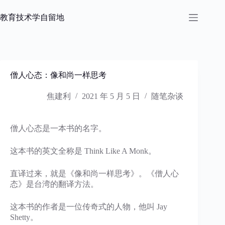
跳
过
教育技术学自留地
内
容
僧人心态：像和尚一样思考
焦建利
2021 年 5 月 5 日
随笔杂谈
僧人心态是一本书的名字。
这本书的英文全称是 Think Like A Monk。
直译过来，就是《像和尚一样思考》。《僧人心
态》是台湾的翻译方法。
这本书的作者是一位传奇式的人物，他叫 Jay
Shetty。