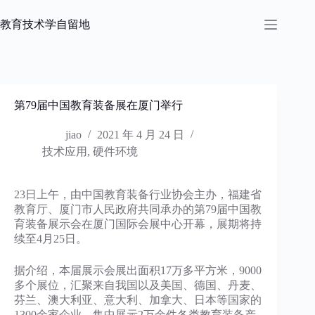
跳
过
教育技术学自留地
内
容
第79届中国教育装备展在厦门举行
jiao
2021 年 4 月 24 日
技术应用
,
硬件环境
23日上午，由中国教育装备行业协会主办，福建省
教育厅、厦门市人民政府共同承办的第79届中国教
育装备展示会在厦门国际会展中心开幕，展期将持
续至4月25日。
据介绍，本届展示会展出面积17万多平方米，9000
多个展位，汇聚来自我国以及美国、德国、丹麦、
芬兰、澳大利亚、意大利、加拿大、日本等国家的
1300余家企业，集中展示2万余件各类教育装备产