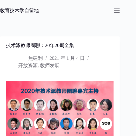
跳
过
教育技术学自留地
内
容
技术派教师圈聊：20年20期全集
焦建利
2021 年 1 月 4 日
开放资源
,
教师发展