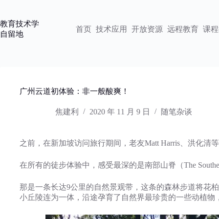
跳
过
教育技术学
内
首页
技术应用
开放资源
远程教育
课程
自留地
容
广州云道初体验：非一般酸爽！
焦建利
2020 年 11 月 9 日
随笔杂谈
之前，在新加坡访问旅行期间，老友Matt Harris、洪化
在所有的徒步体验中，感受最深的是南部山脊（The Southern 
那是一条长达9公里的自然景观带，这条的森林步道将花柏山公园 (Mount Fa
小丘陵连为一体，沿途孕育了自然界最珍贵的一些动植物，