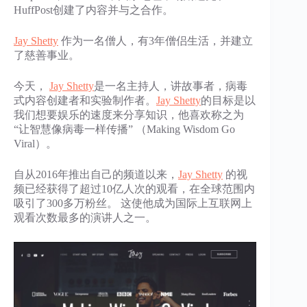
HuffPost创建了内容并与之合作。
Jay Shetty
作为一名僧人，有3年僧侣生活，并建立
了慈善事业。
今天，
Jay Shetty
是一名主持人，讲故事者，病毒
式内容创建者和实验制作者。
Jay Shetty
的目标是以
我们想要娱乐的速度来分享知识，他喜欢称之为
“让智慧像病毒一样传播” （Making Wisdom Go
Viral）。
自从2016年推出自己的频道以来，
Jay Shetty
的视
频已经获得了超过10亿人次的观看，在全球范围内
吸引了300多万粉丝。 这使他成为国际上互联网上
观看次数最多的演讲人之一。