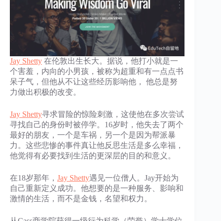
Jay Shetty
在伦敦出生长大。据说，他打小就是一
个害羞，内向的小男孩，被称为超重和有一点点书
呆子气，但他从不让这些经历影响他， 他总是努
力做出积极的改变。
Jay Shetty
寻求冒险的惊险刺激，这使他在多次尝试
寻找自己的身份时被停学。16岁时，他失去了两个
最好的朋友，一个是车祸，另一个是因为帮派暴
力。这些悲惨的事件真让他反思生活是多么幸福，
他觉得有必要找到生活的更深层的目的和意义。
在18岁那年，
Jay Shetty
遇见一位僧人。Jay开始为
自己重新定义成功。他想要的是一种服务、影响和
激情的生活，而不是金钱，名望和权力。
从Cass商学院获得一级行为科学（荣誉）学士学位