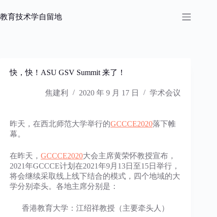
跳
过
教育技术学自留地
内
容
快，快！ASU GSV Summit 来了！
焦建利
2020 年 9 月 17 日
学术会议
昨天，在西北师范大学举行的
GCCCE2020
落下帷
幕。
在昨天，
GCCCE2020
大会主席黄荣怀教授宣布，
2021年GCCCE计划在2021年9月13日至15日举行，
将会继续采取线上线下结合的模式，四个地域的大
学分别牵头。各地主席分别是：
香港教育大学：江绍祥教授（主要牵头人）