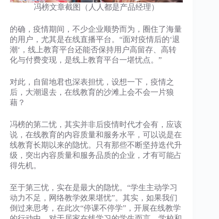
冯榜文章截图（人人都是产品经理）
的确，疫情期间，不少企业顺势而为，圈住了海量
的用户，尤其是在线直播平台。“面对疫情后的‘退
潮‘，线上教育平台还能否保持用户高留存、高转
化与付费变现，是线上教育平台一堪忧点。”
对此，自留地君也深表担忧，设想一下，疫情之
后，大潮退去，在线教育的沙滩上会不会一片狼
藉？
冯榜的第二忧，其实并非后疫情时代才会有，应该
说，在线教育的内容质量和服务水平，可以说是在
线教育长期以来的隐忧。只有那些不断坚持迭代升
级，突出内容质量和服务品质的企业，才有可能占
得先机。
至于第三忧，实在是最大的隐忧。“学生主动学习
动力不足，网络教学效果堪忧”。其实，如果我们
倒过来思考，在此次“停课不停学”，开展在线教学
的行动中，对于居家在线学习的学生而言，学校和