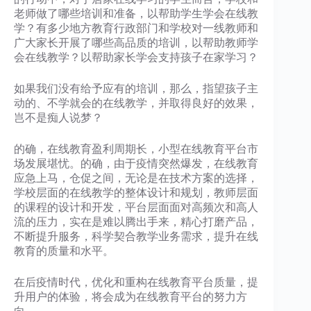
老师做了哪些培训和准备，以帮助学生学会在线教
学？有多少地方教育行政部门和学校对一线教师和
广大家长开展了哪些高品质的培训，以帮助教师学
会在线教学？以帮助家长学会支持孩子在家学习？
如果我们没有给予应有的培训，那么，指望孩子主
动的、不学就会的在线教学，并取得良好的效果，
岂不是痴人说梦？
的确，在线教育盈利周期长，小型在线教育平台市
场发展堪忧。的确，由于疫情突然爆发，在线教育
应急上马，仓促之间，无论是在技术方案的选择，
学校层面的在线教学的整体设计和规划，教师层面
的课程的设计和开发，平台层面面对高频次和高人
流的压力，实在是难以腾出手来，精心打磨产品，
不断提升服务，科学契合教学业务需求，提升在线
教育的质量和水平。
在后疫情时代，优化和重构在线教育平台质量，提
升用户的体验，将会成为在线教育平台的努力方