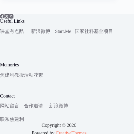
Useful Links
课堂有点酷
新浪微博
Start.Me
国家社科
基金项目
Memories
焦建利教授活动花絮
Contact
网站留言
合作邀请
新浪微博
联系焦建利
Copyright © 2026
Powered by
CreativeThemes