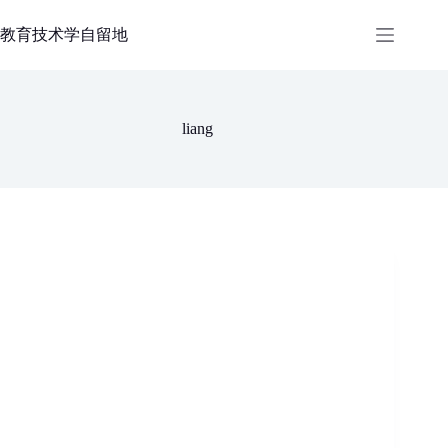
跳
过
教育技术学自留地
内
容
liang